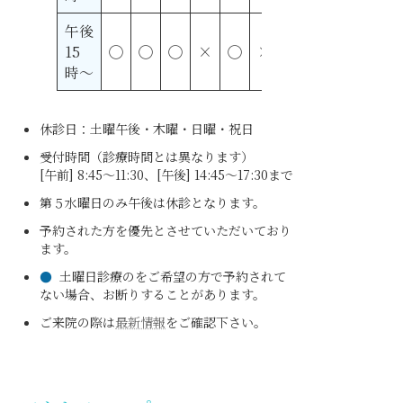
午後
15
◯
◯
◯
×
◯
×
×
時〜
休診日：土曜午後・木曜・日曜・祝日
受付時間（診療時間とは異なります）
[午前] 8:45～11:30、[午後] 14:45～17:30まで
第５水曜日のみ午後は休診となります。
予約された方を優先とさせていただいており
ます。
●
土曜日診療のをご希望の方で予約されて
ない場合、お断りすることがあります。
ご来院の際は
最新情報
をご確認下さい。