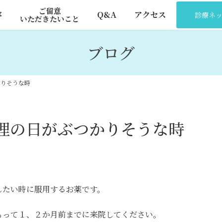
ご留意
容
Q&A
アクセス
診療ネ
いただきたいこと
ブログ
かりそうな時
理の日がぶつかりそうな時
したい時に服用するお薬です。
もって１、２か月前までに来院してください。