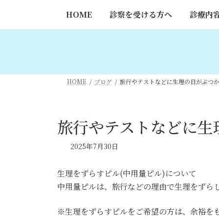
コ
ナ
HOME
診察を受ける方へ
診療内
ン
ビ
テ
ゲ
ン
ー
ツ
シ
へ
ョ
ス
ン
HOME
ブログ
旅行やテストなどに生理の日がぶつ
キ
に
ッ
移
プ
動
旅行やテストなどに生
2025年7月30日
生理をずらすピル(中用量ピル)について
中用量ピルは、旅行などの理由で生理をずら
※生理をずらすピルをご希望の方は、余裕を