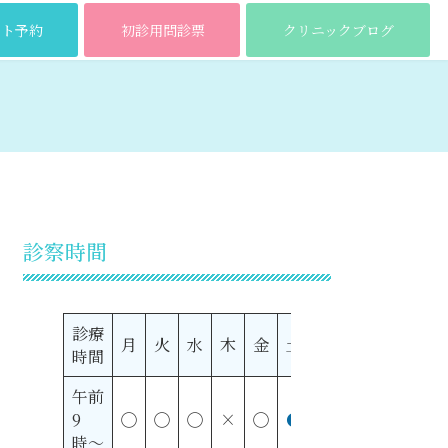
ット予約
初診用問診票
クリニックブログ
診察時間
診療
月
火
水
木
金
土
日
時間
午前
9
◯
◯
◯
×
◯
●
×
時〜