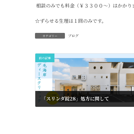
相談のみでも料金（￥３３００～）はかかり
☆ずらせる生理は１回のみです。
ブログ
カテゴリー
前の記事
「スリンダ錠28」処方に関して
2025年7月7日